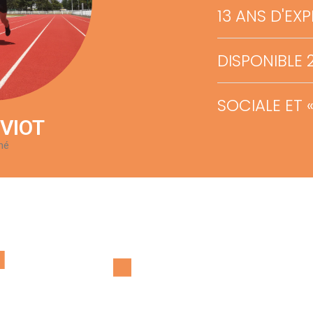
13 ANS D'E
DISPONIBLE 
SOCIALE ET 
 VIOT
mé