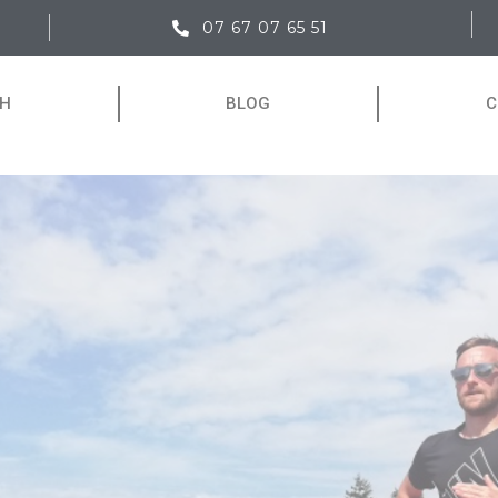
07 67 07 65 51
CH
BLOG
C