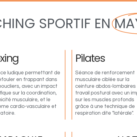
HING SPORTIF EN
MA
xing
Pilates
ce ludique permettant de
Séance de renforcement
éfouler en frappant dans
musculaire ciblée sur la
boucliers, avec un impact
ceinture abdos-lombaires 
ique sur la coordination,
travail postural avec un i
nicité musculaire, et le
sur les muscles profonds
ème cardio-vasculaire et
grâce à une technique de
latoire.
respiration dite "latérale".