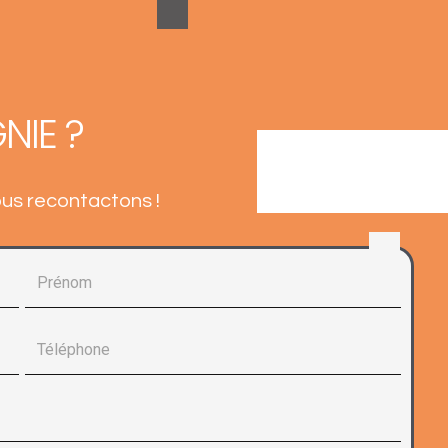
NIE ?
ous recontactons !