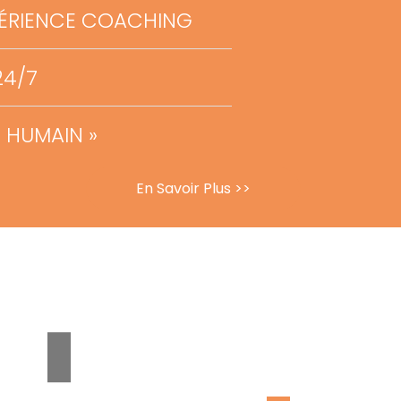
XPÉRIENCE COACHING
24/7
« HUMAIN »
En Savoir Plus >>