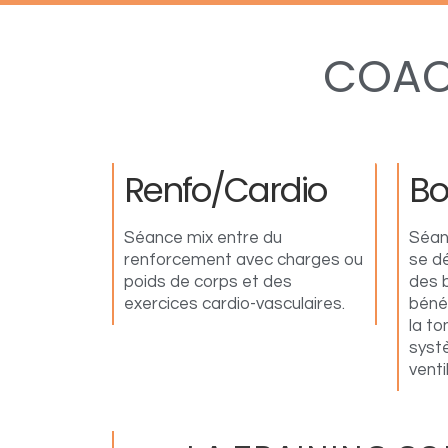
COAC
Renfo/cardio
Bo
Séance mix entre du
Séan
renforcement avec charges ou
se d
poids de corps et des
des 
exercices cardio-vasculaires.
bénéf
la to
syst
venti